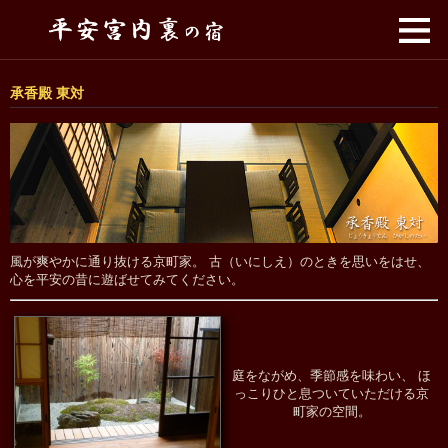
承香殿 東対
風が爽やかに通り抜ける京町家。 古（いにしえ）のときを思いをはせ、
心を平安の昔に遊ばせてみてください。
庭をながめ、季節感を味わい、 ほ
っこりひと息ついていただける京
町家の空間。