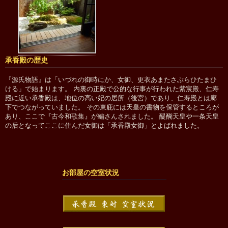
承香殿の歴史
『源氏物語』は「いづれの御時にか、女御、更衣あまたさぶらひたまひ
ける」で始まります。 内裏の正殿で公的な行事が行われた紫宸殿、仁寿
殿に近い承香殿は、地位の高い妃の居所（後宮）であり、仁寿殿とは廊
下でつながっていました。 その東庇には天皇の書物を保管するところが
あり、ここで『古今和歌集』が編さんされました。 醍醐天皇や一条天皇
の后となってここに住んだ女御は「承香殿女御」とよばれました。
お部屋の空室状況