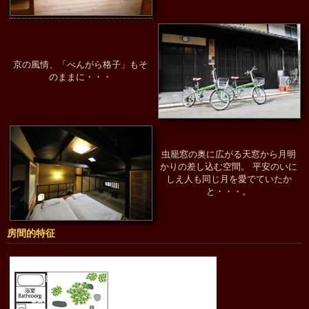
京の風情、「べんがら格子」もそ
のままに・・・
虫籠窓の奥に広がる天窓から月明
かりの差し込む空間。 平安のいに
しえ人も同じ月を愛でていたか
と・・・。
房間的特征